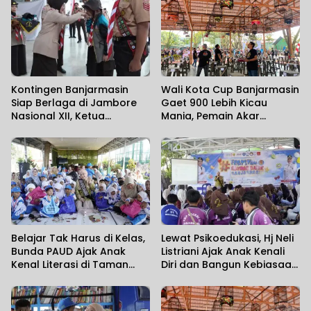
Kontingen Banjarmasin
Wali Kota Cup Banjarmasin
Siap Berlaga di Jambore
Gaet 900 Lebih Kicau
Nasional XII, Ketua
Mania, Pemain Akar
Kwarcab Tekankan
Rumput Ikut Unjuk Gigi
Sportivitas dan Budaya
Banjar
Belajar Tak Harus di Kelas,
Lewat Psikoedukasi, Hj Neli
Bunda PAUD Ajak Anak
Listriani Ajak Anak Kenali
Kenal Literasi di Taman
Diri dan Bangun Kebiasaan
Jahri Saleh
Positif