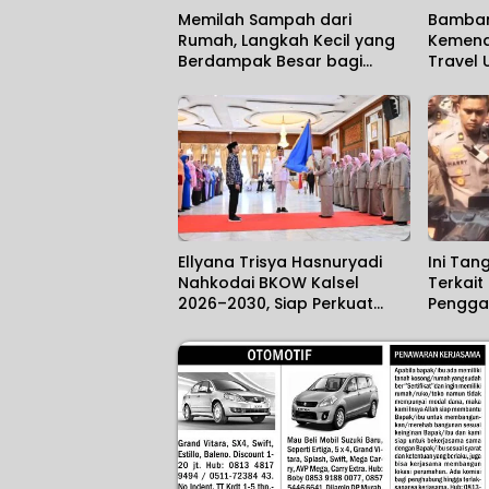
Memilah Sampah dari
Bamban
Rumah, Langkah Kecil yang
Kemenag
Berdampak Besar bagi
Travel 
Lingkungan
Jemaah 
Jeddah
Ellyana Trisya Hasnuryadi
Ini Tan
Nahkodai BKOW Kalsel
Terkait
2026–2030, Siap Perkuat
Penggan
Sinergi Pemberdayaan
Perempuan