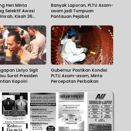
g Heri Minta
Banyak Laporan, PLTU Asam-
 Selektif Awasi
asam jadi Tumpuan
Umrah, Kisah 36
Pantauan Pejabat
Kalsel Terlantar di
 Mengundang Haru
ggapan Listyo Sigit
Gubernur Pastikan Kondisi
 Isu Surat Presiden
PLTU Asam-asam, Minta
tian Kapolri
Percepatan Perbaikan