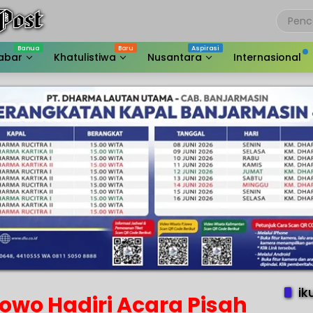
abar
Khatulistiwa
Nusantara
Internasional
ik
owo Hadiri Acara Pisah