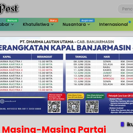
abar
Khatulistiwa
Nusantara
Internasional
ik
t Masing-Masing Partai