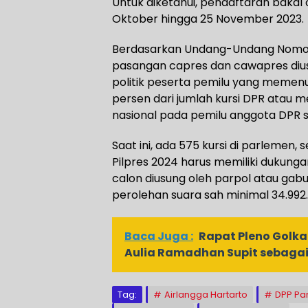
Untuk diketahui, pendaftaran bakal
Oktober hingga 25 November 2023.
Berdasarkan Undang-Undang Nomor 
pasangan capres dan cawapres diusu
politik peserta pemilu yang memenuh
persen dari jumlah kursi DPR atau 
nasional pada pemilu anggota DPR 
Saat ini, ada 575 kursi di parleme
Pilpres 2024 harus memiliki dukungan
calon diusung oleh parpol atau gab
perolehan suara sah minimal 34.992
Baca Juga :
Rapat Pleno Golka
Aulia Ramadhan Supit sebagai 
Tag:
Airlangga Hartarto
DPP Par