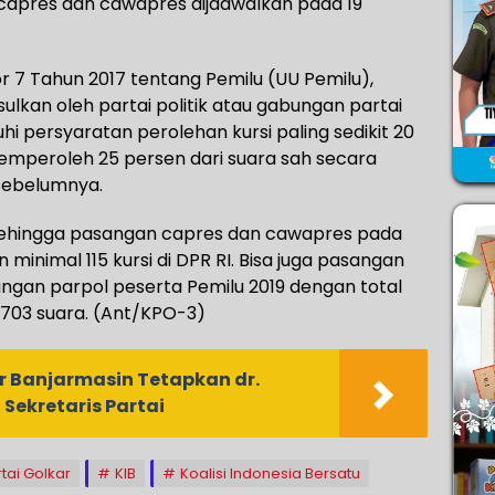
 capres dan cawapres dijadwalkan pada 19
7 Tahun 2017 tentang Pemilu (UU Pemilu),
lkan oleh partai politik atau gabungan partai
i persyaratan perolehan kursi paling sedikit 20
memperoleh 25 persen dari suara sah secara
sebelumnya.
n, sehingga pasangan capres dan cawapres pada
 minimal 115 kursi di DPR RI. Bisa juga pasangan
ungan parpol peserta Pemilu 2019 dengan total
.703 suara. (Ant/KPO-3)
r Banjarmasin Tetapkan dr.
Sekretaris Partai
tai Golkar
KIB
Koalisi Indonesia Bersatu