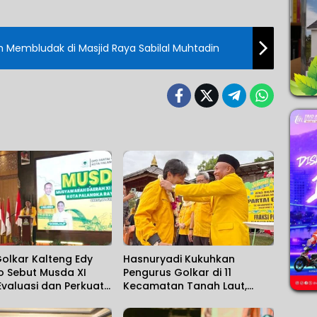
 Membludak di Masjid Raya Sabilal Muhtadin
olkar Kalteng Edy
Hasnuryadi Kukuhkan
o Sebut Musda XI
Pengurus Golkar di 11
valuasi dan Perkuat
Kecamatan Tanah Laut,
asi
Perkuat Konsolidasi hingga
Desa