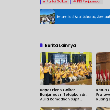
Partai Golkar
PDI Perjuangan
Imam Ied Asal Jakarta, Jemaah
Berita Lainnya
Rapat Pleno Golkar
Ketua G
Banjarmasin Tetapkan dr.
Pratow
Aulia Ramadhan Supit
Ruang E
sebagai Sekretaris Partai
Organis