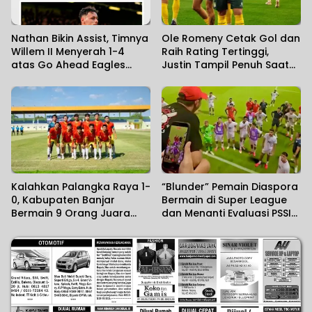
Nathan Bikin Assist, Timnya
Ole Romeny Cetak Gol dan
Willem II Menyerah 1-4
Raih Rating Tertinggi,
atas Go Ahead Eagles
Justin Tampil Penuh Saat
yang Diperkuat Dean
Fortuna Sittard Tahan PSV
James
2-2
Kalahkan Palangka Raya 1-
“Blunder” Pemain Diaspora
0, Kabupaten Banjar
Bermain di Super League
Bermain 9 Orang Juara
dan Menanti Evaluasi PSSI
Gubernur Cup Road to
Atas Kegagalan di Piala
Pangdam XXII/KB 2026
AFF