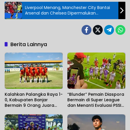
Liverpool Menang, Manchester City Bantai
Arsenal dan Chelsea Dipermalukan
Brentford
Berita Lainnya
Kalahkan Palangka Raya 1-
“Blunder” Pemain Diaspora
0, Kabupaten Banjar
Bermain di Super League
Bermain 9 Orang Juara
dan Menanti Evaluasi PSSI
Gubernur Cup Road to
Atas Kegagalan di Piala
Pangdam XXII/KB 2026
AFF