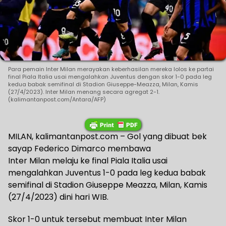
Para pemain Inter Milan merayakan keberhasilan mereka lolos ke partai
final Piala Italia usai mengalahkan Juventus dengan skor 1-0 pada leg
kedua babak semifinal di Stadion Giuseppe-Meazza, Milan, Kamis
(27/4/2023). Inter Milan menang secara agregat 2-1.
(kalimantanpost.com/Antara/AFP)
MILAN, kalimantanpost.com – Gol yang dibuat bek
sayap Federico Dimarco membawa
Inter Milan melaju ke final Piala Italia usai
mengalahkan Juventus 1-0 pada leg kedua babak
semifinal di Stadion Giuseppe Meazza, Milan, Kamis
(27/4/2023) dini hari WIB.
Skor 1-0 untuk tersebut membuat Inter Milan