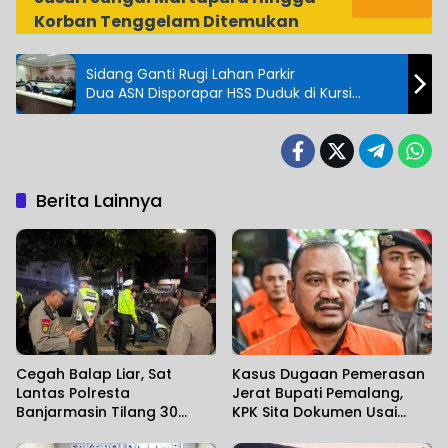
Korban Tenggelam Ditemukan
Sidang Ganti Rugi Lahan Parkir
Dua ASN Disporapar HSS Duduk di Kursi
Terdakwa Tipikor
Berita Lainnya
Cegah Balap Liar, Sat
Kasus Dugaan Pemerasan
Lantas Polresta
Jerat Bupati Pemalang,
Banjarmasin Tilang 30
KPK Sita Dokumen Usai
Pengendara
Geledah 15 Lokasi di Empat