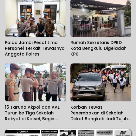
Wilayah
Polda Jambi Pecat Lima
Rumah Sekretaris DPRD
Personel Terkait Tewasnya
Kota Bengkulu Digeladah
Anggota Polres
KPK
15 Taruna Akpol dan AAL
Korban Tewas
Turun ke Tiga Sekolah
Penembakan di Sekolah
Rakyat di Kalsel, Begini
Dekat Bangkok Jadi Tujuh
Harapan Kapolda
Orang