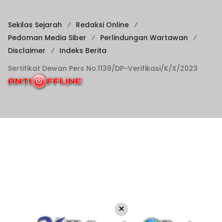
Sekilas Sejarah
Redaksi Online
Pedoman Media Siber
Perlindungan Wartawan
Disclaimer
Indeks Berita
Sertifikat Dewan Pers No.1139/DP-Verifikasi/K/X/2023
×