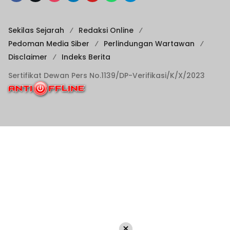
Sekilas Sejarah
Redaksi Online
Pedoman Media Siber
Perlindungan Wartawan
Disclaimer
Indeks Berita
Sertifikat Dewan Pers No.1139/DP-Verifikasi/K/X/2023
×