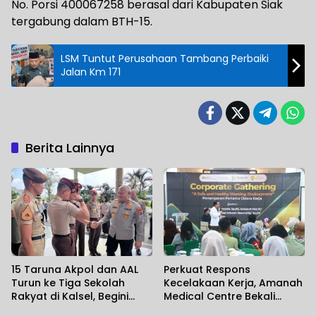
No. Porsi 400067258 berasal dari Kabupaten Siak
tergabung dalam BTH-15.
LSM Tuntut Perusahaan Tambang Perbaiki
Jalan Km 171
Berita Lainnya
15 Taruna Akpol dan AAL
Perkuat Respons
Turun ke Tiga Sekolah
Kecelakaan Kerja, Amanah
Rakyat di Kalsel, Begini
Medical Centre Bekali
Harapan Kapolda
Perusahaan Penanganan