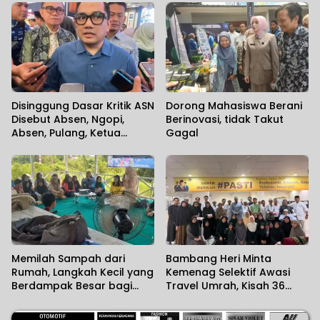
Cedera Sejak Menit
Pertama
Disinggung Dasar Kritik ASN
Dorong Mahasiswa Berani
Disebut Absen, Ngopi,
Berinovasi, tidak Takut
Absen, Pulang, Ketua
Gagal
Komisi II DPR RI Minta
Wartawan Menilai Sendiri
Memilah Sampah dari
Bambang Heri Minta
Rumah, Langkah Kecil yang
Kemenag Selektif Awasi
Berdampak Besar bagi
Travel Umrah, Kisah 36
Lingkungan
Jemaah Kalsel Terlantar di
Jeddah Mengundang Haru