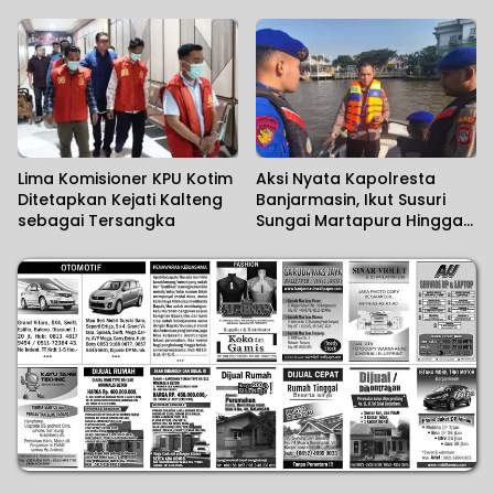
Kesalahpahaman
Swasta
Lima Komisioner KPU Kotim
Aksi Nyata Kapolresta
Ditetapkan Kejati Kalteng
Banjarmasin, Ikut Susuri
sebagai Tersangka
Sungai Martapura Hingga
Korban Tenggelam
Ditemukan