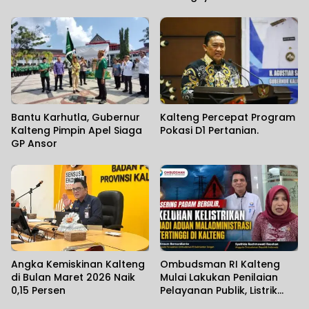
Bantu Karhutla, Gubernur
Kalteng Percepat Program
Kalteng Pimpin Apel Siaga
Pokasi D1 Pertanian.
GP Ansor
Angka Kemiskinan Kalteng
Ombudsman RI Kalteng
di Bulan Maret 2026 Naik
Mulai Lakukan Penilaian
0,15 Persen
Pelayanan Publik, Listrik
Padam Banyak Dikeluhkan.