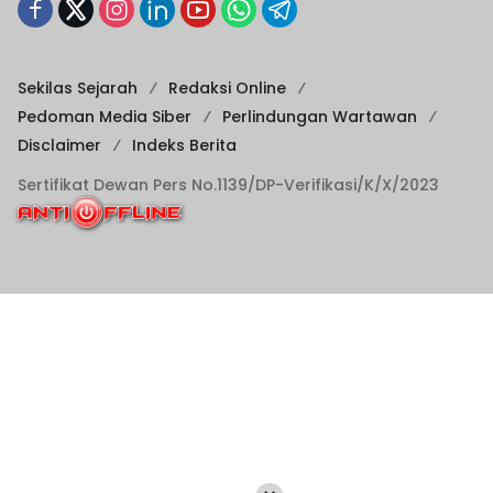
Sekilas Sejarah
Redaksi Online
Pedoman Media Siber
Perlindungan Wartawan
Disclaimer
Indeks Berita
Sertifikat Dewan Pers No.1139/DP-Verifikasi/K/X/2023