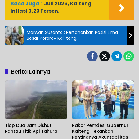
Baca Juga :
Juli 2026, Kalteng
Inflasi 0,23 Persen.
Marwan Susanto : Pertahankan Posisi Lima
Besar Porprov Kal-teng.
Berita Lainnya
Tiap Dua Jam Dishut
Rakor Pemdes, Gubernur
Pantau Titik Api Tahura
Kalteng Tekankan
Pentingnya Akuntabilitas