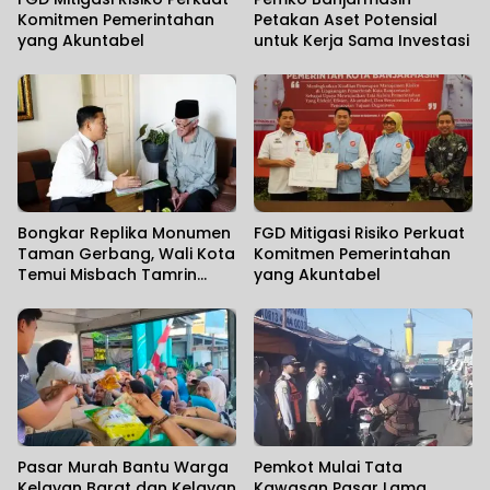
Komitmen Pemerintahan
Petakan Aset Potensial
yang Akuntabel
untuk Kerja Sama Investasi
Bongkar Replika Monumen
FGD Mitigasi Risiko Perkuat
Taman Gerbang, Wali Kota
Komitmen Pemerintahan
Temui Misbach Tamrin
yang Akuntabel
Sampaikan Permohonan
Maaf
Pasar Murah Bantu Warga
Pemkot Mulai Tata
Kelayan Barat dan Kelayan
Kawasan Pasar Lama,