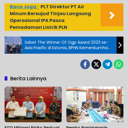
Baca Juga :
PLT Direktur PT Air
Minum Bersujud Tinjau Langsung
Operasional IPA Pasca
Pemadaman Listrik PLN
Sabet The Winner Of Ogp Award 2023 se-
Asia Pasific di Estonia, BPHN Kemenkumham
Harumkan Indonesia di Mata Dunia
Berita Lainnya
FGD Mitigasi Risiko Perkuat
Pemko Banjarmasin