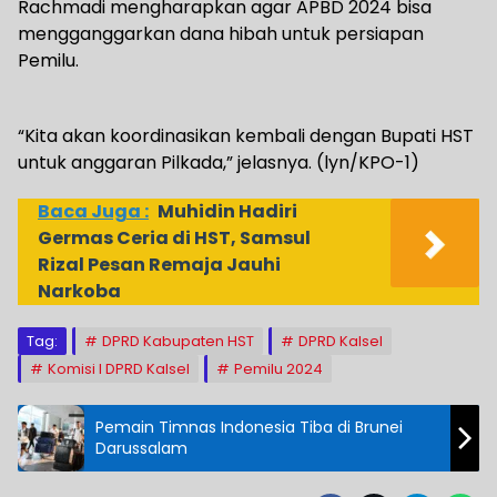
Rachmadi mengharapkan agar APBD 2024 bisa
mengganggarkan dana hibah untuk persiapan
Pemilu.
“Kita akan koordinasikan kembali dengan Bupati HST
untuk anggaran Pilkada,” jelasnya. (lyn/KPO-1)
Baca Juga :
Muhidin Hadiri
Germas Ceria di HST, Samsul
Rizal Pesan Remaja Jauhi
Narkoba
Tag:
DPRD Kabupaten HST
DPRD Kalsel
Komisi I DPRD Kalsel
Pemilu 2024
Pemain Timnas Indonesia Tiba di Brunei
Darussalam