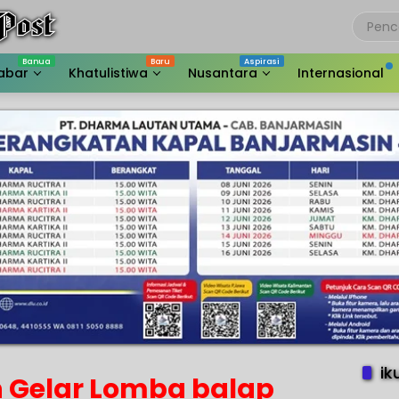
abar
Khatulistiwa
Nusantara
Internasional
ik
 Gelar Lomba balap