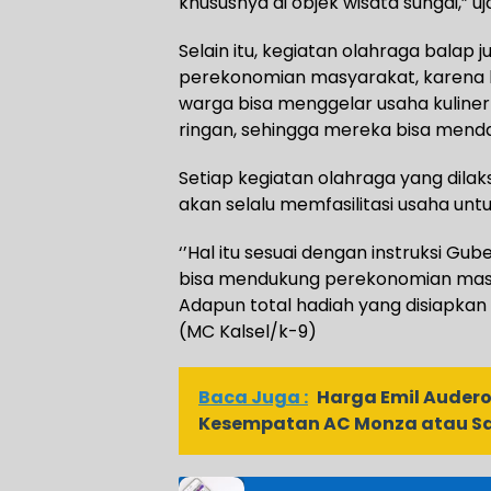
khususnya di objek wisata sungai,” uj
Selain itu, kegiatan olahraga balap
perekonomian masyarakat, karena
warga bisa menggelar usaha kulin
ringan, sehingga mereka bisa mend
Setiap kegiatan olahraga yang dilak
akan selalu memfasilitasi usaha u
‘’Hal itu sesuai dengan instruksi G
bisa mendukung perekonomian masya
Adapun total hadiah yang disiapkan 
(MC Kalsel/k-9)
Baca Juga :
Harga Emil Audero 
Kesempatan AC Monza atau S