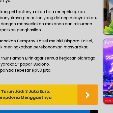
arnya.
 jukung ini tentunya akan bisa menghidupkan
 banyaknya penonton yang datang menyaksikan,
er dengan menyediakan makanan dan minuman
apatkan penghasilan.
sanakan Pemprov Kalsel melalui Dispora Kalsel,
ntuk meningkatkan perekonomian masyarakat.
ubernur Paman Birin agar semua kegiatan olahraga
rakat,’’ papar Budiono.
panitia sebesar Rp50 juta.
Turun Jadi 3 Juta Euro,
ampdoria Menggaetnya