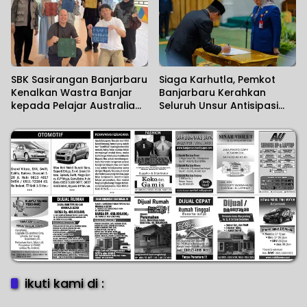
SBK Sasirangan Banjarbaru
Siaga Karhutla, Pemkot
Kenalkan Wastra Banjar
Banjarbaru Kerahkan
kepada Pelajar Australia
Seluruh Unsur Antisipasi
dan Jepang
Musim Kemarau
ikuti kami di :