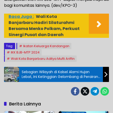
bagi komunitas lainnya. (dev/KPO-3)
Baca Juga :
Wali Kota
Banjarbaru Hadiri Silaturahmi
Bersama Menko Polkam, Perkuat
Sinergi Pusat dan Daerah
Tag:
Ikatan Keluarga Kandangan
IKK BJB-MTP 2024
Wali Kota Banjarbaru Aditya Mufti Ariffin
Sebagian Wilayah di Kalsel Alami Hujan
Lebat, Ini Ketinggian Gelombang di Perairan
Kotabaru
Berita Lainnya