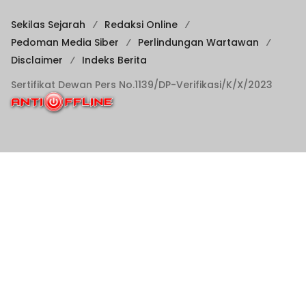
Sekilas Sejarah
Redaksi Online
Pedoman Media Siber
Perlindungan Wartawan
Disclaimer
Indeks Berita
Sertifikat Dewan Pers No.1139/DP-Verifikasi/K/X/2023