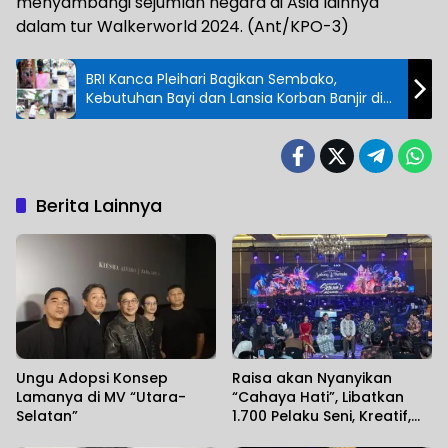
menyambangi sejumlah negara di Asia lainnya
dalam tur Walkerworld 2024. (Ant/KPO-3)
BRI Kanca Pleihari Bagikan Sembako,
Kebutuhan Bayi dan Lansia Korban Banjir di
Kintap
Berita Lainnya
Ungu Adopsi Konsep
Raisa akan Nyanyikan
Lamanya di MV “Utara-
“Cahaya Hati”, Libatkan
Selatan”
1.700 Pelaku Seni, Kreatif,
dan Tim Produksi dalam