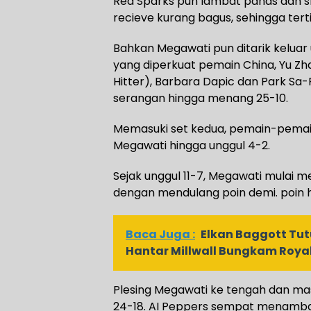
Red Sparks pun lambat panas dan s
recieve kurang bagus, sehingga terti
Bahkan Megawati pun ditarik keluar 
yang diperkuat pemain China, Yu Zha
Hitter), Barbara Dapic dan Park S
serangan hingga menang 25-10.
Memasuki set kedua, pemain-pemain
Megawati hingga unggul 4-2.
Sejak unggul 11-7, Megawati mulai 
dengan mendulang poin demi. poin hi
Baca Juga :
Elkan Baggott Tu
Hantar Millwall Bungkam Royal
Plesing Megawati ke tengah dan mas
24-18. AI Peppers sempat menambah