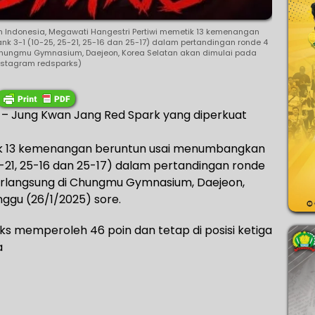
 Indonesia, Megawati Hangestri Pertiwi memetik 13 kemenangan
k 3-1 (10-25, 25-21, 25-16 dan 25-17) dalam pertandingan ronde 4
Chungmu Gymnasium, Daejeon, Korea Selatan akan dimulai pada
nstagram redsparks)
– Jung Kwan Jang Red Spark yang diperkuat
ik 13 kemenangan beruntun usai menumbangkan
5-21, 25-16 dan 25-17) dalam pertandingan ronde
berlangsung di Chungmu Gymnasium, Daejeon,
nggu (26/1/2025) sore.
 memperoleh 46 poin dan tetap di posisi ketiga
a