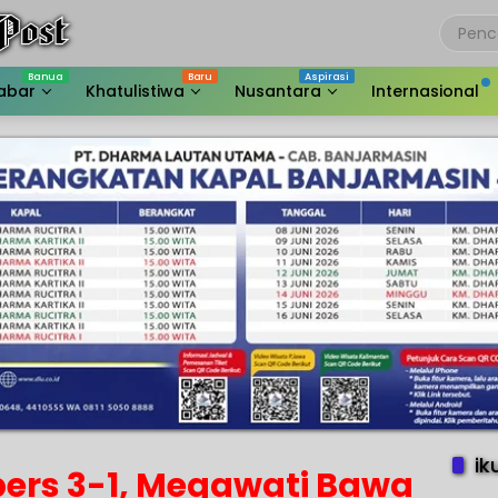
abar
Khatulistiwa
Nusantara
Internasional
ik
pers 3-1, Megawati Bawa