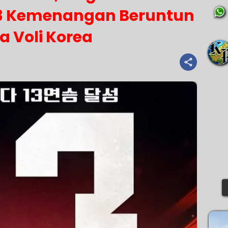
13 Kemenangan Beruntun
ga Voli Korea