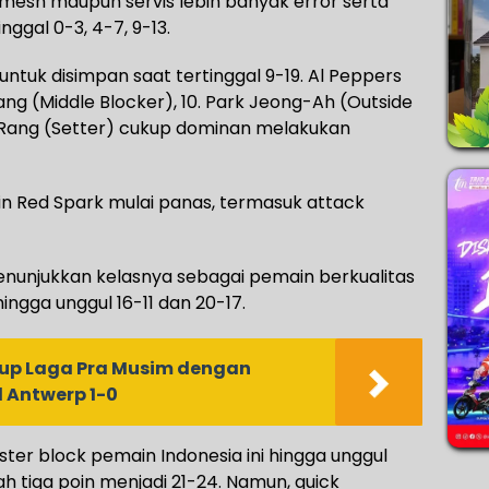
mesh maupun servis lebih banyak error serta
nggal 0-3, 4-7, 9-13.
untuk disimpan saat tertinggal 9-19. Al Peppers
ng (Middle Blocker), 10. Park Jeong-Ah (Outside
a-Rang (Setter) cukup dominan melakukan
 Red Spark mulai panas, termasuk attack
menunjukkan kelasnya sebagai pemain berkualitas
ngga unggul 16-11 dan 20-17.
tup Laga Pra Musim dengan
 Antwerp 1-0
ter block pemain Indonesia ini hingga unggul
 tiga poin menjadi 21-24. Namun, quick