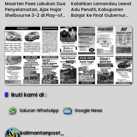
Maarten Paes Lakukan Dua
Kalahkan Lamandau Lewat
Penyelamatan, Ajax Hajar
Adu Penalti, Kabupaten
Shelbourne 3-2 di Play-off
Banjar ke Final Gubernur
Conference League
Cup Road to Pangdam
XXII/KB 2026
ikuti kami di :
Saluran WhatsApp
Google News
kalimantanpost_