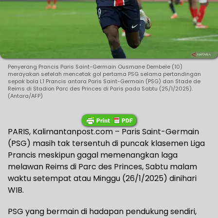
Penyerang Prancis Paris Saint-Germain Ousmane Dembele (10)
merayakan setelah mencetak gol pertama PSG selama pertandingan
sepak bola L1 Prancis antara Paris Saint-Germain (PSG) dan Stade de
Reims di Stadion Parc des Princes di Paris pada Sabtu (25/1/2025).
(Antara/AFP)
PARIS, Kalimantanpost.com – Paris Saint-Germain
(PSG) masih tak tersentuh di puncak klasemen Liga
Prancis meskipun gagal memenangkan laga
melawan Reims di Parc des Princes, Sabtu malam
waktu setempat atau Minggu (26/1/2025) dinihari
WIB.
PSG yang bermain di hadapan pendukung sendiri,