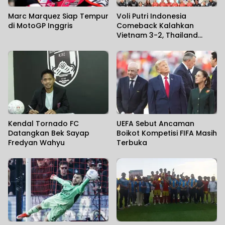
Marc Marquez Siap Tempur
Voli Putri Indonesia
di MotoGP Inggris
Comeback Kalahkan
Vietnam 3-2, Thailand
Hajar Filipina 3-0 di SEA V
Cup 2026
Kendal Tornado FC
UEFA Sebut Ancaman
Datangkan Bek Sayap
Boikot Kompetisi FIFA Masih
Fredyan Wahyu
Terbuka