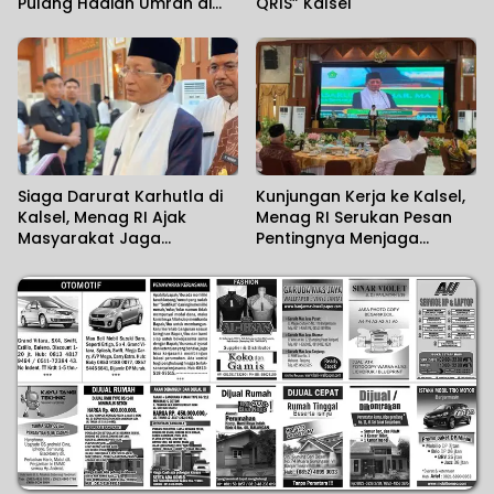
Pulang Hadiah Umrah di
QRIS” Kalsel
Penutupan Pamor Borneo
2026
Siaga Darurat Karhutla di
Kunjungan Kerja ke Kalsel,
Kalsel, Menag RI Ajak
Menag RI Serukan Pesan
Masyarakat Jaga
Pentingnya Menjaga
Lingkungan
Kerukunan Umat
Beragama