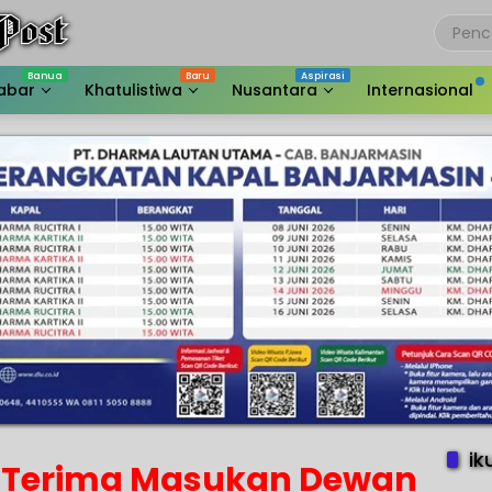
abar
Khatulistiwa
Nusantara
Internasional
ik
 Terima Masukan Dewan