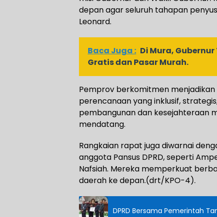
depan agar seluruh tahapan penyusu
Leonard.
Baca Juga :
Di Mura, Gubernur
Gratis dan Pasar Murah.
Pemprov berkomitmen menjadikan
perencanaan yang inklusif, strateg
pembangunan dan kesejahteraan ma
mendatang.
Rangkaian rapat juga diwarnai den
anggota Pansus DPRD, seperti Amper
Nafsiah. Mereka memperkuat berbag
daerah ke depan.(drt/KPO-4).
DPRD Bersama Pemerintah Tan