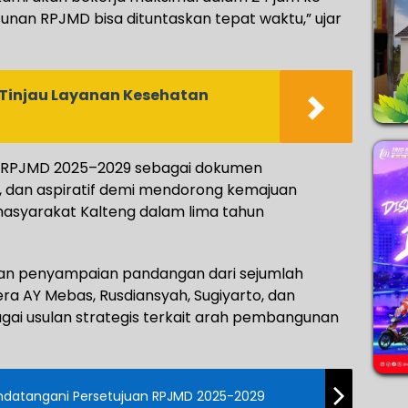
nan RPJMD bisa dituntaskan tepat waktu,” ujar
 Tinjau Layanan Kesehatan
 RPJMD 2025–2029 sebagai dokumen
is, dan aspiratif demi mendorong kemajuan
syarakat Kalteng dalam lima tahun
gan penyampaian pandangan dari sejumlah
a AY Mebas, Rusdiansyah, Sugiyarto, dan
ai usulan strategis terkait arah pembangunan
datangani Persetujuan RPJMD 2025-2029