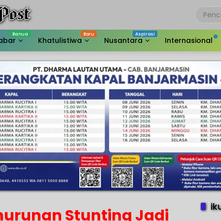
abar
Khatulistiwa
Nusantara
Internasional
ik
urunan Stunting Jadi