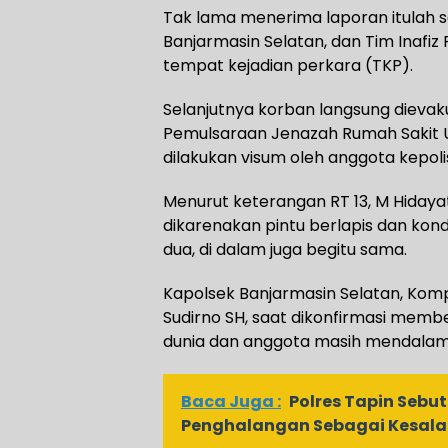
Tak lama menerima laporan itulah s
Banjarmasin Selatan, dan Tim Inafiz
tempat kejadian perkara (TKP).
Selanjutnya korban langsung dievak
Pemulsaraan Jenazah Rumah Sakit 
dilakukan visum oleh anggota kepoli
Menurut keterangan RT 13, M Hidayat,
dikarenakan pintu berlapis dan kondi
dua, di dalam juga begitu sama.
Kapolsek Banjarmasin Selatan, Kompol
Sudirno SH, saat dikonfirmasi mem
dunia dan anggota masih mendalami 
Baca Juga :
Polres Tapin Sebut
Penghalangan Sebagai Kesa