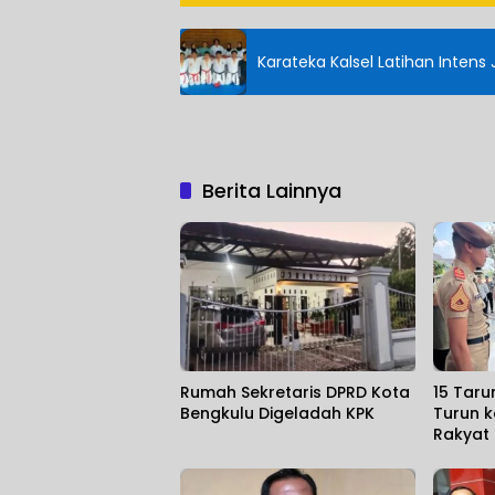
Karateka Kalsel Latihan Inten
Berita Lainnya
Rumah Sekretaris DPRD Kota
15 Taru
Bengkulu Digeladah KPK
Turun k
Rakyat d
Harapa