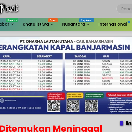
abar
Khatulistiwa
Nusantara
Internasional
ik
 Ditemukan Meninggal