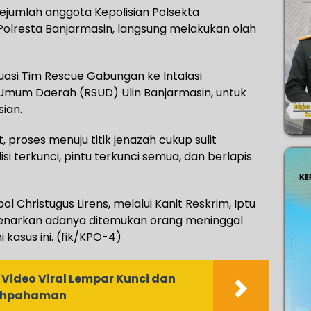
ejumlah anggota Kepolisian Polsekta
 Polresta Banjarmasin, langsung melakukan olah
uasi Tim Rescue Gabungan ke Intalasi
Umum Daerah (RSUD) Ulin Banjarmasin, untuk
sian.
 proses menuju titik jenazah cukup sulit
si terkunci, pintu terkunci semua, dan berlapis
 Christugus Lirens, melalui Kanit Reskrim, Iptu
benarkan adanya ditemukan orang meninggal
kasus ini. (fik/KPO-4)
 Video Viral Lempar Kunci dan
lahpahaman