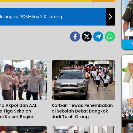
s Jelang ke POM-Nas XIX Jateng
na Akpol dan AAL
Korban Tewas Penembakan
e Tiga Sekolah
di Sekolah Dekat Bangkok
i Kalsel, Begini
Jadi Tujuh Orang
n Kapolda