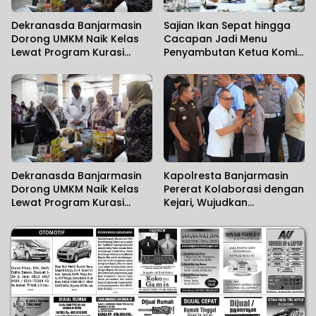
Dekranasda Banjarmasin
Sajian Ikan Sepat hingga
Dorong UMKM Naik Kelas
Cacapan Jadi Menu
Lewat Program Kurasi
Penyambutan Ketua Komisi
Produk
II DPR RI
Dekranasda Banjarmasin
Kapolresta Banjarmasin
Dorong UMKM Naik Kelas
Pererat Kolaborasi dengan
Lewat Program Kurasi
Kejari, Wujudkan
Produk
Penegakan Hukum yang
Solid