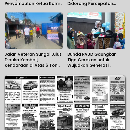
Penyambutan Ketua Komisi
Didorong Percepatan
II DPR RI
Aktivasi IKD melalui Jemput
Bola
Jalan Veteran Sungai Lulut
Bunda PAUD Gaungkan
Dibuka Kembali,
Tiga Gerakan untuk
Kendaraan di Atas 6 Ton
Wujudkan Generasi
Masih Dibatasi
Berkualitas