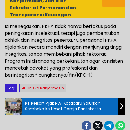
Banjarmasin, Janjikan
Sekretariat Permanen dan
Transparansi Keuangan
Ia menegaskan, PKPA tidak hanya berfokus pada
peningkatan intelektual, tetapi juga pembentukan
akhlak dan integritas peserta. “Operasional PKPA
dijalankan secara mandiri dengan menjunjung tinggi
integritas, tanpa membebani pihak rektorat.
Program ini dirancang berkelanjutan agar konsisten
mencetak advokat yang profesional dan
berintegritas,” pungkasnya.(fin/KPO-1)
Tag:
Uniska Banjarmasin
PT Pelsart Ajak PWI Kotabaru Salurkan
Sembako ke Umat Gereja Pantekosta
Megasari