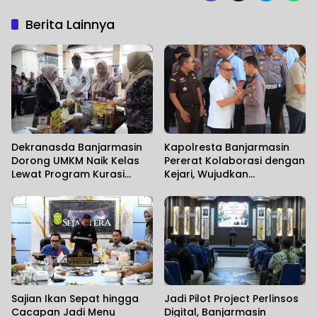
Berita Lainnya
Dekranasda Banjarmasin
Kapolresta Banjarmasin
Dorong UMKM Naik Kelas
Pererat Kolaborasi dengan
Lewat Program Kurasi
Kejari, Wujudkan
Produk
Penegakan Hukum yang
Solid
Sajian Ikan Sepat hingga
Jadi Pilot Project Perlinsos
Cacapan Jadi Menu
Digital, Banjarmasin