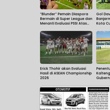
“Blunder” Pemain Diaspora
Gol Dav
Bermain di Super League dan
Banjarm
Menanti Evaluasi PSSI Atas
Kota C
Kegagalan di Piala AFF
Erick Thohir akan Evaluasi
Penentu
Hasil di ASEAN Championship
Kalteng
2026
Gubern
Pangda