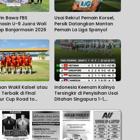
in Bawa FBS
Usai Rekrut Pemain Korsel,
asin U-9 Juara Wali
Persik Datangkan Mantan
up Banjarmasin 2026
Pemain La Liga Spanyol
an Wakil Kalsel atau
Indonesia Keenam Kalinya
 Terbaik di Final
Tersingkir di Penyisihan Usai
ur Cup Road to
Ditahan Singapura 1-1,
m XXII/KB 2026
Vietnam Hajar Kamboja 3-1