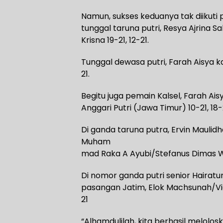
Namun, sukses keduanya tak diikuti 
tunggal taruna putri, Resya Ajrina Sa
Krisna 19-21, 12-21.
Tunggal dewasa putri, Farah Aisya ka
21.
Begitu juga pemain Kalsel, Farah Ai
Anggari Putri (Jawa Timur) 10-21, 18-
Di ganda taruna putra, Ervin Mauli
Muham
mad Raka A Ayubi/Stefanus Dimas Wi
Di nomor ganda putri senior Hairat
pasangan Jatim, Elok Machsunah/Viol
21
“Alhamdulilah, kita berhasil melolos