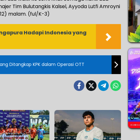
najer Tim Bulutangkis Kalsel, Ayyoda Lutfi Amroyni
/12) malam. (ful/K-3)
ingapura Hadapi Indonesia yang
nang Ditangkap KPK dalam Operasi OTT