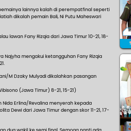
pemainya lainnya kalah di perempatfinal seperti
latiah dikalah pemain Bali, Ni Putu Maheswari
lau lawan Fany Rizqia dari Jawa Timur 10-21, 18-
sya Najyha mengakui ketangguhan Fany Rizqia
21.
dhani/M Dzaky Mulyadi dikalahkan pasangan
bisono (Jawa Timur) 8-21, 15-21)
un Nida Erlina/Revalina menyerah kepada
ita Dewi dari Jawa Timur dengan skor 11-21, 17-
kan dua wakil ke semi final. Semoga nanti ada