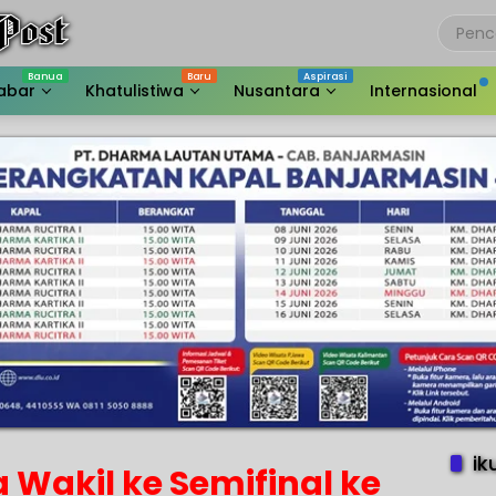
abar
Khatulistiwa
Nusantara
Internasional
ik
a Wakil ke Semifinal ke