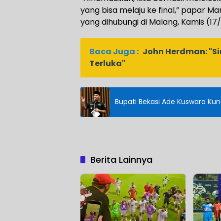
yang bisa melaju ke final,” papar Ma
yang dihubungi di Malang, Kamis (17
Baca Juga :
John Herdman: "S
Terluka"
Bupati Bekasi Ade Kuswara Ku
Berita Lainnya