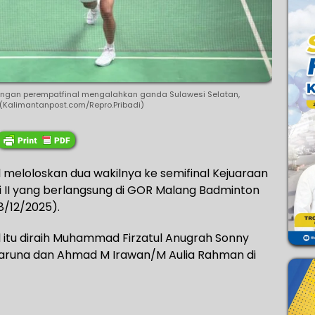
ngan perempatfinal mengalahkan ganda Sulawesi Selatan,
(Kalimantanpost.com/Repro.Pribadi)
l meloloskan dua wakilnya ke semifinal Kejuaraan
isi II yang berlangsung di GOR Malang Badminton
8/12/2025).
l itu diraih Muhammad Firzatul Anugrah Sonny
 taruna dan Ahmad M Irawan/M Aulia Rahman di