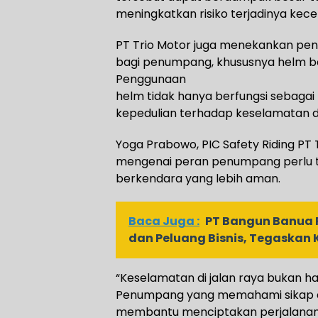
meningkatkan risiko terjadinya kece
PT Trio Motor juga menekankan pe
bagi penumpang, khususnya helm be
Penggunaan
helm tidak hanya berfungsi sebagai 
kepedulian terhadap keselamatan diri
Yoga Prabowo, PIC Safety Riding P
mengenai peran penumpang perlu t
berkendara yang lebih aman.
Baca Juga :
PT Bangun Banua
dan Peluang Bisnis, Tegaskan
“Keselamatan di jalan raya bukan 
Penumpang yang memahami sikap da
membantu menciptakan perjalanan y