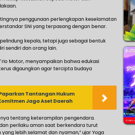
lakaan.
ntingnya penggunaan perlengkapan keselamatan
rstandar SNI yang terpasang dengan benar.
pelindung kepala, tetapi juga sebagai bentuk
 sendiri dan orang lain.
T Trio Motor, menyampaikan bahwa edukasi
erus digaungkan agar tercipta budaya
 Paparkan Tantangan Hukum
 Komitmen Jaga Aset Daerah
hanya tentang keterampilan pengendara.
n perilaku aman saat berkendara turut
ang lebih selamat dan nyaman,” ujar Yoga