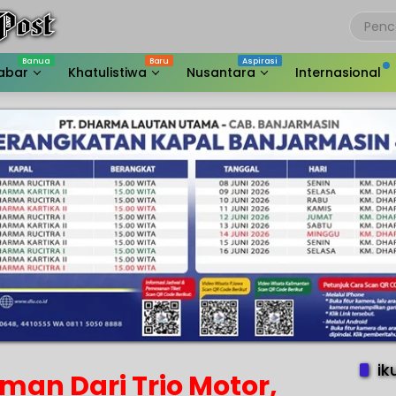
abar
Khatulistiwa
Nusantara
Internasional
ik
man Dari Trio Motor,