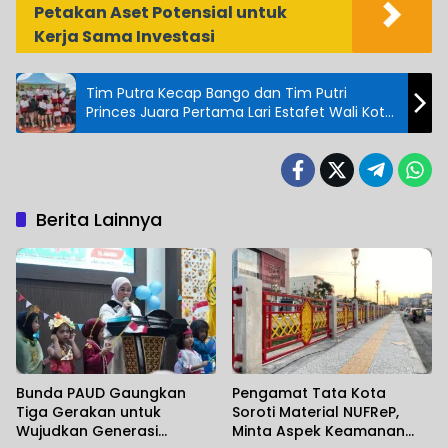
Petakan Aset Potensial untuk
Kerja Sama Investasi
Tim Putra Kecap Bango dan Tim Putri
Princes Juara Pertama Lari Estafet Wali Kota
Cup Atletik
Berita Lainnya
Bunda PAUD Gaungkan
Pengamat Tata Kota
Tiga Gerakan untuk
Soroti Material NUFReP,
Wujudkan Generasi
Minta Aspek Keamanan