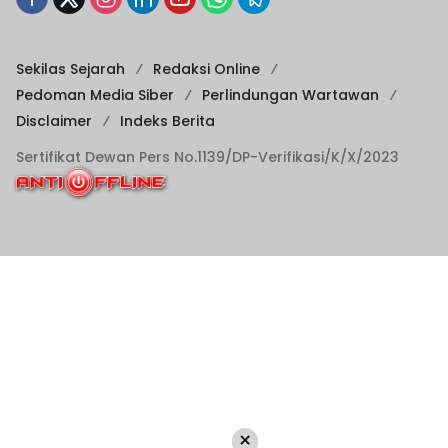
Sekilas Sejarah
Redaksi Online
Pedoman Media Siber
Perlindungan Wartawan
Disclaimer
Indeks Berita
Sertifikat Dewan Pers No.1139/DP-Verifikasi/K/X/2023
×