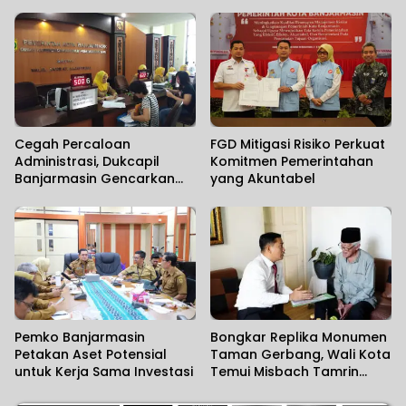
Berkualitas
Dievaluasi Seiring
Maraknya Pencurian
Fasilitas Umum
Cegah Percaloan
FGD Mitigasi Risiko Perkuat
Administrasi, Dukcapil
Komitmen Pemerintahan
Banjarmasin Gencarkan
yang Akuntabel
Sosialisasi Mudahnya
Berurusan kepada
Masyarakat
Pemko Banjarmasin
Bongkar Replika Monumen
Petakan Aset Potensial
Taman Gerbang, Wali Kota
untuk Kerja Sama Investasi
Temui Misbach Tamrin
Sampaikan Permohonan