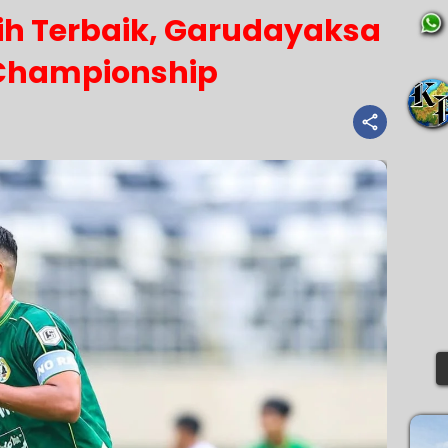
ih Terbaik, Garudayaksa
Championship