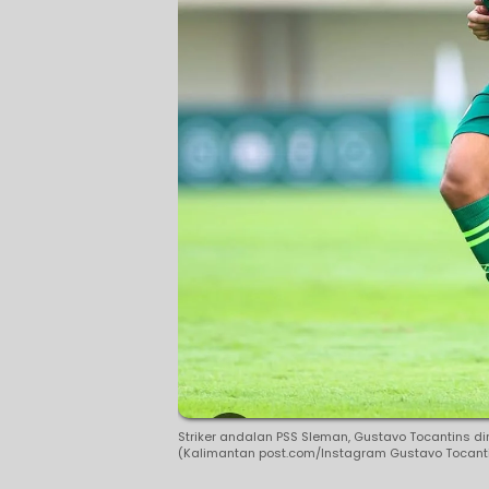
Striker andalan PSS Sleman, Gustavo Tocantins 
(Kalimantan post.com/Instagram Gustavo Tocant