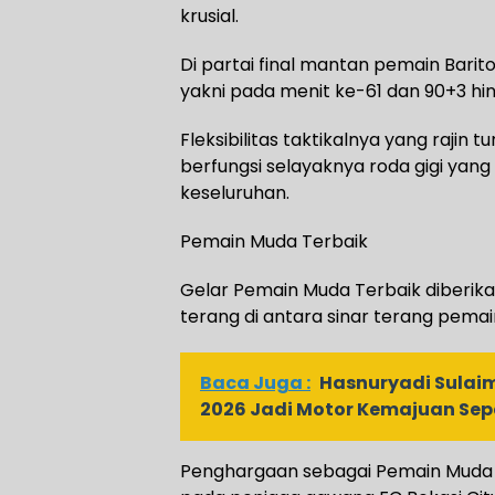
krusial.
Di partai final mantan pemain Barit
yakni pada menit ke-61 dan 90+3 h
Fleksibilitas taktikalnya yang raj
berfungsi selayaknya roda gigi ya
keseluruhan.
Pemain Muda Terbaik
Gelar Pemain Muda Terbaik diberik
terang di antara sinar terang pemai
Baca Juga :
Hasnuryadi Sulaim
2026 Jadi Motor Kemajuan Sep
Penghargaan sebagai Pemain Muda T