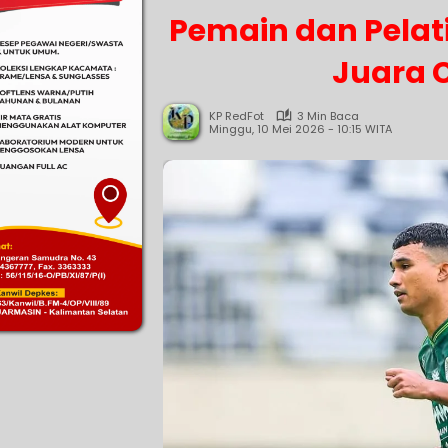
Pemain dan Pelat
Juara 
KP RedFot
3 Min Baca
Minggu, 10 Mei 2026 - 10:15 WITA