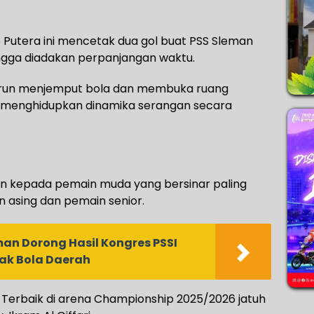
o Putera ini mencetak dua gol buat PSS Sleman
ingga diadakan perpanjangan waktu.
in turun menjemput bola dan membuka ruang
ng menghidupkan dinamika serangan secara
an kepada pemain muda yang bersinar paling
n asing dan pemain senior.
an Dorong Hasil Kongres PSSI
ak Bola Daerah
erbaik di arena Championship 2025/2026 jatuh