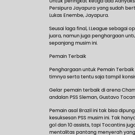
Untuk peringkat ketiga ada Adhyaks
Persipura Jayapura yang sudah berta
Lukas Enembe, Jayapura.
Seusai laga final, I.League sebagai
juara, namun juga penghargaan untu
sepanjang musim ini.
Pemain Terbaik
Penghargaan untuk Pemain Terbaik 
timnya serta tentu saja tampil kons
Gelar pemain terbaik di arena Cham
andalan PSS Sleman, Gustavo Tocant
Pemain asal Brazil ini tak bisa dipu
kesuksesan PSS musim ini. Tak hanya 
gol dan 10 assists, tapi Tocantins 
mentalitas pantang menyerah yan