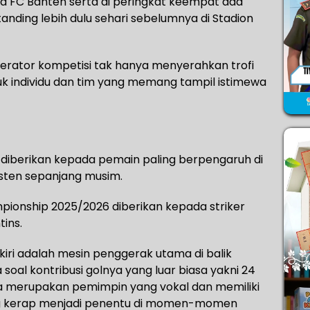
a FC Banten serta di peringkat keempat ada
nding lebih dulu sehari sebelumnya di Stadion
 operator kompetisi tak hanya menyerahkan trofi
k individu dan tim yang memang tampil istimewa
diberikan kepada pemain paling berpengaruh di
isten sepanjang musim.
pionship 2025/2026 diberikan kepada striker
ins.
ngkiri adalah mesin penggerak utama di balik
soal kontribusi golnya yang luar biasa yakni 24
juga merupakan pemimpin yang vokal dan memiliki
g kerap menjadi penentu di momen-momen