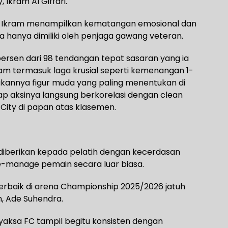
Ikram Al Giffari.
a, Ikram menampilkan kematangan emosional dan
a hanya dimiliki oleh penjaga gawang veteran.
ersen dari 98 tendangan tepat sasaran yang ia
ram termasuk laga krusial seperti kemenangan 1-
ikannya figur muda yang paling menentukan di
iap aksinya langsung berkorelasi dengan clean
City di papan atas klasemen.
 diberikan kepada pelatih dengan kecerdasan
e-manage pemain secara luar biasa.
erbaik di arena Championship 2025/2026 jatuh
n, Ade Suhendra.
aksa FC tampil begitu konsisten dengan