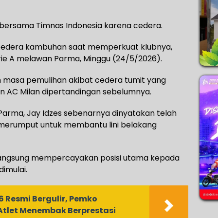
 bersama Timnas Indonesia karena cedera.
 cedera kambuhan saat memperkuat klubnya,
ie A melawan Parma, Minggu (24/5/2026).
 masa pemulihan akibat cedera tumit yang
n AC Milan dipertandingan sebelumnya.
Parma, Jay Idzes sebenarnya dinyatakan telah
 merumput untuk membantu lini belakang
n langsung mempercayakan posisi utama kepada
dimulai.
6 Resmi Bergulir, Pemko
Atlet Menembak Berprestasi