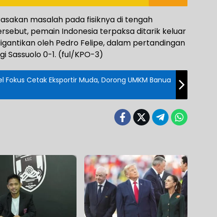
rasakan masalah pada fisiknya di tengah
rsebut, pemain Indonesia terpaksa ditarik keluar
igantikan oleh Pedro Felipe, dalam pertandingan
i Sassuolo 0-1. (ful/KPO-3)
sel Fokus Cetak Eksportir Muda, Dorong UMKM Banua