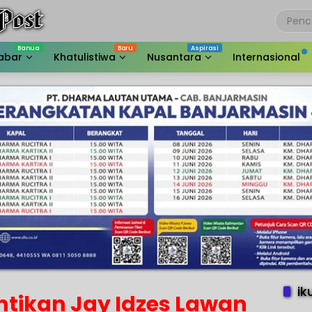
abar
Khatulistiwa
Nusantara
Internasional
ik
ntikan Jay Idzes Lawan