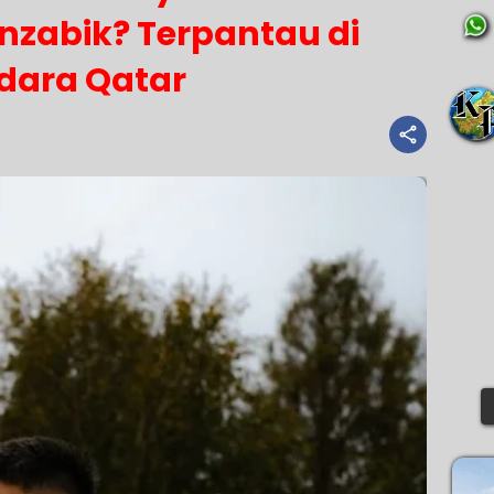
zabik? Terpantau di
dara Qatar