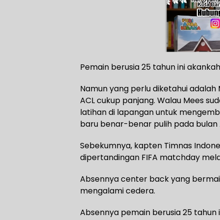
Pemain berusia 25 tahun ini akanka
Namun yang perlu diketahui adalah
ACL cukup panjang. Walau Mees suda
latihan di lapangan untuk mengemba
baru benar-benar pulih pada bula
Sebekumnya, kapten Timnas Indonesi
dipertandingan FIFA matchday me
Absennya center back yang bermain di
mengalami cedera.
Absennya pemain berusia 25 tahun in