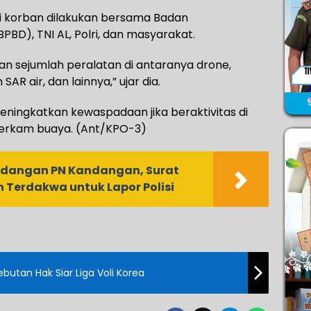
si korban dilakukan bersama Badan
D), TNI AL, Polri, dan masyarakat.
an sejumlah peralatan di antaranya drone,
AR air, dan lainnya,” ujar dia.
ingkatkan kewaspadaan jika beraktivitas di
iterkam buaya. (Ant/KPO-3)
sidangan PN Kandangan, Surat
 Terdakwa untuk Lapor Polisi
utan Hak Siar Liga Voli Korea