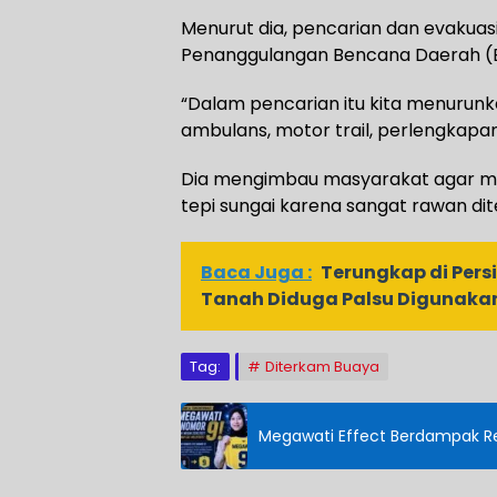
Menurut dia, pencarian dan evakua
Penanggulangan Bencana Daerah (BPB
“Dalam pencarian itu kita menurunk
ambulans, motor trail, perlengkapan S
Dia mengimbau masyarakat agar men
tepi sungai karena sangat rawan d
Baca Juga :
Terungkap di Per
Tanah Diduga Palsu Digunakan
Tag:
Diterkam Buaya
Megawati Effect Berdampak Reb