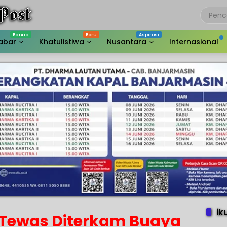
abar
Khatulistiwa
Nusantara
Internasional
ik
Tewas Diterkam Buaya