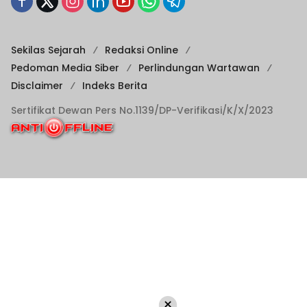
Sekilas Sejarah
Redaksi Online
Pedoman Media Siber
Perlindungan Wartawan
Disclaimer
Indeks Berita
Sertifikat Dewan Pers No.1139/DP-Verifikasi/K/X/2023
×