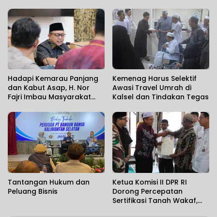
Unit Layanan
Hadapi Kemarau Panjang
Kemenag Harus Selektif
dan Kabut Asap, H. Nor
Awasi Travel Umrah di
Fajri Imbau Masyarakat
Kalsel dan Tindakan Tegas
Utamakan Kesehatan
Tantangan Hukum dan
Ketua Komisi II DPR RI
Peluang Bisnis
Dorong Percepatan
Sertifikasi Tanah Wakaf,
Target Seluruh Tempat