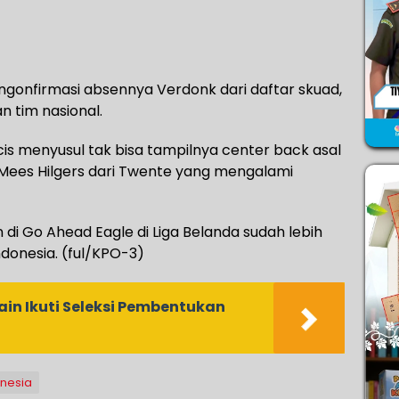
ngonfirmasi absennya Verdonk dari daftar skuad,
n tim nasional.
cis menyusul tak bisa tampilnya center back asal
dan Mees Hilgers dari Twente yang mengalami
 di Go Ahead Eagle di Liga Belanda sudah lebih
donesia. (ful/KPO-3)
in Ikuti Seleksi Pembentukan
onesia