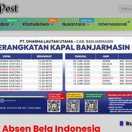
abar
Khatulistiwa
Nusantara
Internasional
ik
 Absen Bela Indonesia