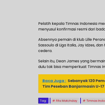
Pelatih kepala Timnas Indonesia me
menyusul konfirmasi resmi dari bada
Absennya pemain di klub Lille Peran
Sassoulo di Liga Italia, Jay Idzes, 
cedera.
Selain itu, Dean James yang bermain
dulu tak bisa memperkuat Timnas In
Baca Juga :
Sebanyak 120 Pema
Tim Peseban Banjarmasin U-17
Tag:
Fifa Matchday
Timnas Ind