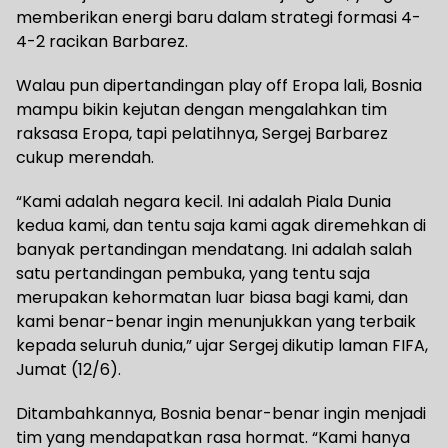
memberikan energi baru dalam strategi formasi 4-
4-2 racikan Barbarez.
Walau pun dipertandingan play off Eropa lali, Bosnia
mampu bikin kejutan dengan mengalahkan tim
raksasa Eropa, tapi pelatihnya, Sergej Barbarez
cukup merendah.
“Kami adalah negara kecil. Ini adalah Piala Dunia
kedua kami, dan tentu saja kami agak diremehkan di
banyak pertandingan mendatang. Ini adalah salah
satu pertandingan pembuka, yang tentu saja
merupakan kehormatan luar biasa bagi kami, dan
kami benar-benar ingin menunjukkan yang terbaik
kepada seluruh dunia,” ujar Sergej dikutip laman FIFA,
Jumat (12/6).
Ditambahkannya, Bosnia benar-benar ingin menjadi
tim yang mendapatkan rasa hormat. “Kami hanya