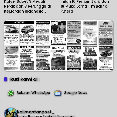
Kalsel Sabet 3 Medali
Inilah 10 Pemain Baru dan
Perak dan 3 Perunggu di
18 Muka Lama Tim Barito
Kejuaraan Indonesia
Putera
Muaythai Championship
2026
ikuti kami di :
Saluran WhatsApp
Google News
kalimantanpost_
Koran Banua - Aspirasi Nusantara