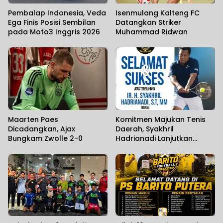
Pembalap Indonesia, Veda
Isenmulang Kalteng FC
Ega Finis Posisi Sembilan
Datangkan Striker
pada Moto3 Inggris 2026
Muhammad Ridwan
Maarten Paes
Komitmen Majukan Tenis
Dicadangkan, Ajax
Daerah, Syakhril
Bungkam Zwolle 2-0
Hadrianadi Lanjutkan
Kepemimpinan Pelti Tanah
Laut