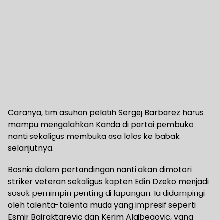
Caranya, tim asuhan pelatih Sergej Barbarez harus
mampu mengalahkan Kanda di partai pembuka
nanti sekaligus membuka asa lolos ke babak
selanjutnya.
Bosnia dalam pertandingan nanti akan dimotori
striker veteran sekaligus kapten Edin Dzeko menjadi
sosok pemimpin penting di lapangan. Ia didampingi
oleh talenta-talenta muda yang impresif seperti
Esmir Bajraktarevic dan Kerim Alajbegovic, yang