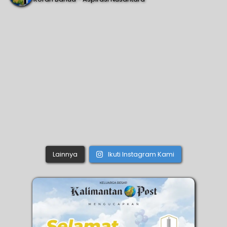
Lainnya
Ikuti Instagram Kami