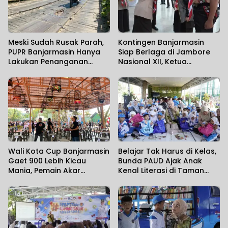
Meski Sudah Rusak Parah,
Kontingen Banjarmasin
PUPR Banjarmasin Hanya
Siap Berlaga di Jambore
Lakukan Penanganan
Nasional XII, Ketua
Sementara Jembatan
Kwarcab Tekankan
Basirih
Sportivitas dan Budaya
Banjar
Wali Kota Cup Banjarmasin
Belajar Tak Harus di Kelas,
Gaet 900 Lebih Kicau
Bunda PAUD Ajak Anak
Mania, Pemain Akar
Kenal Literasi di Taman
Rumput Ikut Unjuk Gigi
Jahri Saleh