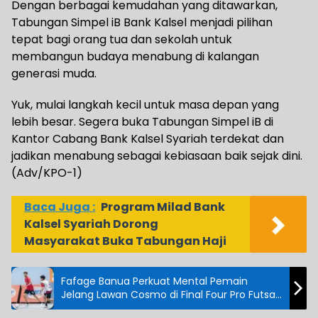
Dengan berbagai kemudahan yang ditawarkan,
Tabungan Simpel iB Bank Kalsel menjadi pilihan
tepat bagi orang tua dan sekolah untuk
membangun budaya menabung di kalangan
generasi muda.
Yuk, mulai langkah kecil untuk masa depan yang
lebih besar. Segera buka Tabungan Simpel iB di
Kantor Cabang Bank Kalsel Syariah terdekat dan
jadikan menabung sebagai kebiasaan baik sejak dini.
(Adv/KPO-1)
Baca Juga :
Program Milad Bank
Kalsel Syariah Dorong
Masyarakat Buka Tabungan Haji
Fafage Banua Perkuat Mental Pemain
Jelang Lawan Cosmo di Final Four Pro Futsal
Indonesia