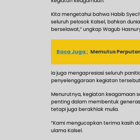
kegiatan keagamaan.
Kita mengetahui bahwa Habib Syec
seluruh pelosok Kalsel, bahkan duni
berselawat,” ungkap Wagub Hasnury
Baca Juga :
Memutus Perputaran
Ia juga mengapresiasi seluruh paniti
penyelenggaraan kegiatan tersebut
Menurutnya, kegiatan keagamaan s
penting dalam membentuk generasi 
tetapi juga berakhlak mulia.
”Kami mengucapkan terima kasih d
ulama Kalsel.