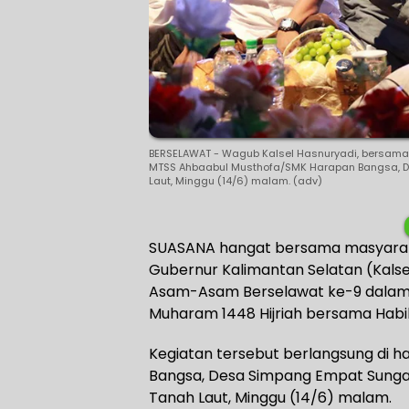
BERSELAWAT - Wagub Kalsel Hasnuryadi, bersama 
MTSS Ahbaabul Musthofa/SMK Harapan Bangsa, 
Laut, Minggu (14/6) malam. (adv)
SUASANA hangat bersama masyarak
Gubernur Kalimantan Selatan (Kalse
Asam-Asam Berselawat ke-9 dalam
Muharam 1448 Hijriah bersama Habib
Kegiatan tersebut berlangsung di
Bangsa, Desa Simpang Empat Sung
Tanah Laut, Minggu (14/6) malam.