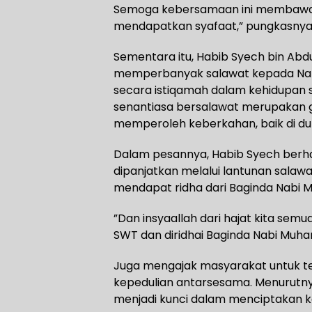
Semoga kebersamaan ini membawa 
mendapatkan syafaat,” pungkasnya
Sementara itu, Habib Syech bin Ab
memperbanyak salawat kepada N
secara istiqamah dalam kehidupan 
senantiasa bersalawat merupakan 
memperoleh keberkahan, baik di dun
Dalam pesannya, Habib Syech berha
dipanjatkan melalui lantunan salawa
mendapat ridha dari Baginda Nab
”Dan insyaallah dari hajat kita sem
SWT dan diridhai Baginda Nabi Muh
Juga mengajak masyarakat untuk te
kepedulian antarsesama. Menurutny
menjadi kunci dalam menciptakan k