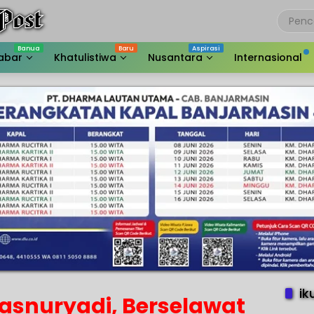
abar
Khatulistiwa
Nusantara
Internasional
ik
asnuryadi, Berselawat