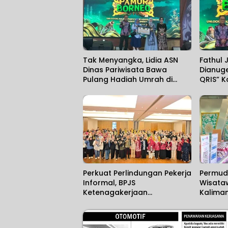
Tak Menyangka, Lidia ASN
Fathul 
Dinas Pariwisata Bawa
Dianuge
Pulang Hadiah Umrah di
QRIS” K
Penutupan Pamor Borneo
2026
Perkuat Perlindungan Pekerja
Permud
Informal, BPJS
Wisataw
Ketenagakerjaan
Kalima
Banjarmasin Gelar
Hadirka
Sosialisasi Bersama
SIM Car
Anggota Komisi IX DPR RI
Supadi