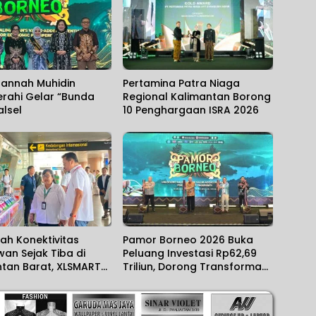
Jannah Muhidin
Pertamina Patra Niaga
rahi Gelar “Bunda
Regional Kalimantan Borong
alsel
10 Penghargaan ISRA 2026
ah Konektivitas
Pamor Borneo 2026 Buka
an Sejak Tiba di
Peluang Investasi Rp62,69
ntan Barat, XLSMART
Triliun, Dorong Transformasi
n Layanan Aktivasi
Ekonomi Kalimantan
d di Bandara
o