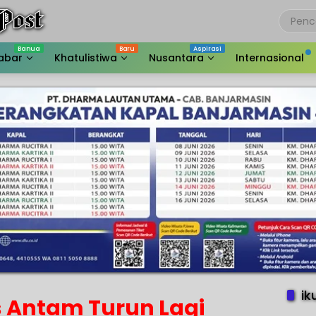
abar
Khatulistiwa
Nusantara
Internasional
ik
 Antam Turun Lagi