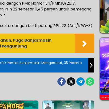
suai dengan PMK Nomor 34/PMK.10/2017,
n PPh 22 sebesar 0,45 persen untuk pemegang
WP.
sertai dengan bukti potong PPh 22. (Ant/KPO-3)
Tahun, Fugo Banjarmasin
i Pengunjung
SKPD Pemko Banjarmasin Mengerucut, 35 Peserta