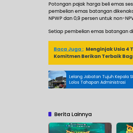
Potongan pajak harga beli emas se
pembelian emas batangan dikenaka
NPWP dan 0,9 persen untuk non-NP
‎Setiap pembelian emas batangan di
Baca Juga :
Menginjak Usia 4 
Komitmen Berikan Terbaik Bag
Lelang Jabatan Tujuh Kepala 
Lolos Tahapan Administrasi
Berita Lainnya