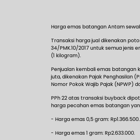
Harga emas batangan Antam sewak
‎Transaksi harga jual dikenakan pot
34/PMK.10/2017 untuk semua jenis e
(1 kilogram).
Penjualan kembali emas batangan k
juta, dikenakan Pajak Penghasilan 
Nomor Pokok Wajib Pajak (NPWP) d
PPh 22 atas transaksi buyback dipoto
harga pecahan emas batangan yang 
‎- Harga emas 0,5 gram: Rp1.366.500.
‎- ⁠Harga emas 1 gram: Rp2.633.000.