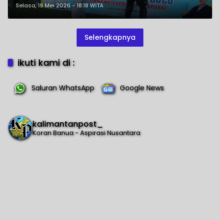
Persaudaraan
Selasa, 19 Mei 2026 - 18:18 WITA
Selengkapnya
ikuti kami di :
Saluran WhatsApp
Google News
kalimantanpost_
Koran Banua - Aspirasi Nusantara