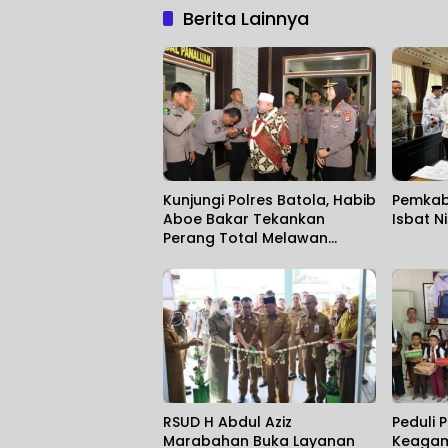
Berita Lainnya
Kunjungi Polres Batola, Habib
Pemkab
Aboe Bakar Tekankan
Isbat N
Perang Total Melawan
Narkoba dan Penguatan
Pelayanan Publik
RSUD H Abdul Aziz
Peduli 
Marabahan Buka Layanan
Keagam