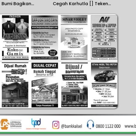
 Bumi Bagikan
Cegah Karhutla [] Teken
n Perlengkapan dan
MoU Masyarakat Peduli Api
wa Sekolah