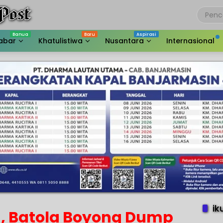
abar
Khatulistiwa
Nusantara
Internasional
ik
, Batola Boyong Dump