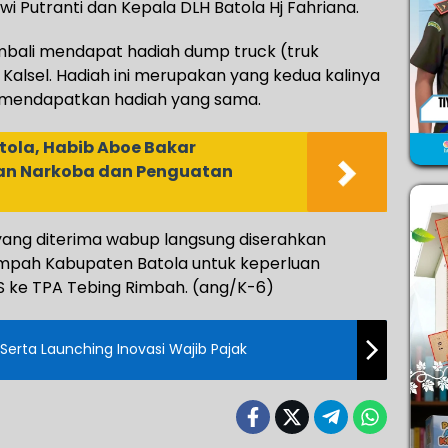
Dwi Putranti dan Kepala DLH Batola Hj Fahriana.
embali mendapat hadiah dump truck (truk
alsel. Hadiah ini merupakan yang kedua kalinya
la mendapatkan hadiah yang sama.
atola, Habib Aboe Bakar
an Narkoba dan Penguatan
yang diterima wabup langsung diserahkan
mpah Kabupaten Batola untuk keperluan
 ke TPA Tebing Rimbah. (ang/K-6)
Bupati Serahkan Penghargaan Serta Launching Inovasi Wajib Pajak