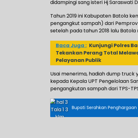
didampingi sang isteri Hj Saraswati 
Tahun 2019 ini Kabupaten Batola k
pengangkut sampah) dari Pemprov K
setelah pada tahun 2018 lalu Bato
Baca Juga :
Kunjungi Polres B
Tekankan Perang Total Melaw
Pelayanan Publik
Usai menerima, hadiah dump truck 
kepada Kepala UPT Pengelolaan Sa
pengangkutan sampah dari TPS-TPS