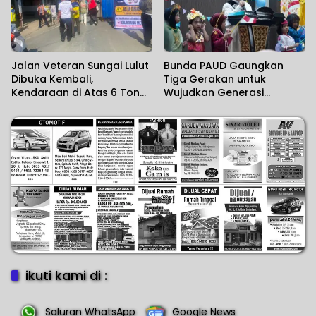
Jalan Veteran Sungai Lulut
Bunda PAUD Gaungkan
Dibuka Kembali,
Tiga Gerakan untuk
Kendaraan di Atas 6 Ton
Wujudkan Generasi
Masih Dibatasi
Berkualitas
ikuti kami di :
Saluran WhatsApp
Google News