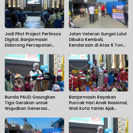
Jadi Pilot Project Perlinsos
Jalan Veteran Sungai Lulut
Digital, Banjarmasin
Dibuka Kembali,
Didorong Percepatan
Kendaraan di Atas 6 Ton
Aktivasi IKD melalui Jemput
Masih Dibatasi
Bola
Bunda PAUD Gaungkan
Banjarmasin Rayakan
Tiga Gerakan untuk
Puncak Hari Anak Nasional,
Wujudkan Generasi
Wali Kota Yamin Ajak
Berkualitas
Wujudkan Generasi Emas