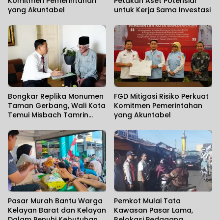
Komitmen Pemerintahan
Petakan Aset Potensial
yang Akuntabel
untuk Kerja Sama Investasi
Bongkar Replika Monumen
FGD Mitigasi Risiko Perkuat
Taman Gerbang, Wali Kota
Komitmen Pemerintahan
Temui Misbach Tamrin
yang Akuntabel
Sampaikan Permohonan
Maaf
Pasar Murah Bantu Warga
Pemkot Mulai Tata
Kelayan Barat dan Kelayan
Kawasan Pasar Lama,
Dalam Penuhi Kebutuhan
Relokasi Pedagang