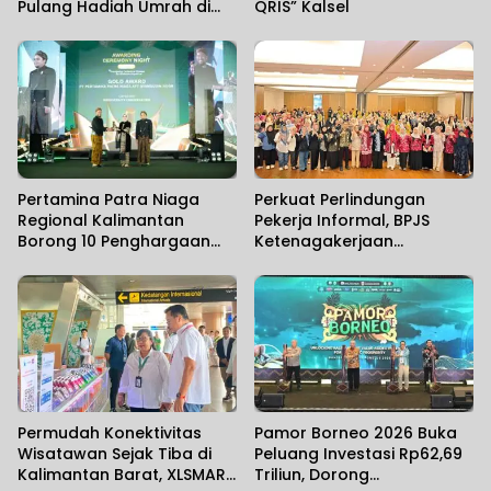
Pulang Hadiah Umrah di
QRIS” Kalsel
Penutupan Pamor Borneo
2026
Pertamina Patra Niaga
Perkuat Perlindungan
Regional Kalimantan
Pekerja Informal, BPJS
Borong 10 Penghargaan
Ketenagakerjaan
ISRA 2026
Banjarmasin Gelar
Sosialisasi Bersama
Anggota Komisi IX DPR RI
Permudah Konektivitas
Pamor Borneo 2026 Buka
Wisatawan Sejak Tiba di
Peluang Investasi Rp62,69
Kalimantan Barat, XLSMART
Triliun, Dorong