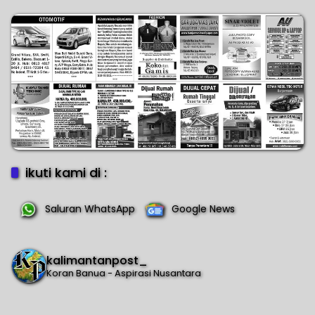
Hadirkan Layanan Aktivasi
Transformasi Ekonomi
SIM Card di Bandara
Kalimantan
Supadio
ikuti kami di :
Saluran WhatsApp
Google News
kalimantanpost_
Koran Banua - Aspirasi Nusantara