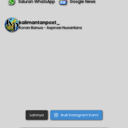
Saluran WhatsApp
Google News
kalimantanpost_
Koran Banua - Aspirasi Nusantara
Lainnya
Ikuti Instagram Kami