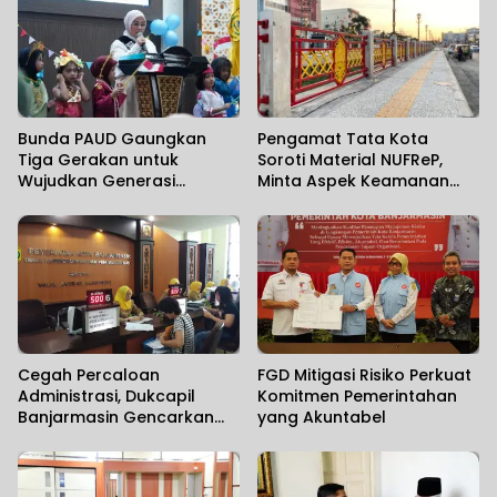
Bunda PAUD Gaungkan
Pengamat Tata Kota
Tiga Gerakan untuk
Soroti Material NUFReP,
Wujudkan Generasi
Minta Aspek Keamanan
Berkualitas
Dievaluasi Seiring
Maraknya Pencurian
Fasilitas Umum
Cegah Percaloan
FGD Mitigasi Risiko Perkuat
Administrasi, Dukcapil
Komitmen Pemerintahan
Banjarmasin Gencarkan
yang Akuntabel
Sosialisasi Mudahnya
Berurusan kepada
Masyarakat