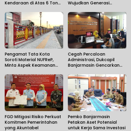
Kendaraan di Atas 6 Ton
Wujudkan Generasi
Masih Dibatasi
Berkualitas
Pengamat Tata Kota
Cegah Percaloan
Soroti Material NUFReP,
Administrasi, Dukcapil
Minta Aspek Keamanan
Banjarmasin Gencarkan
Dievaluasi Seiring
Sosialisasi Mudahnya
Maraknya Pencurian
Berurusan kepada
Fasilitas Umum
Masyarakat
FGD Mitigasi Risiko Perkuat
Pemko Banjarmasin
Komitmen Pemerintahan
Petakan Aset Potensial
yang Akuntabel
untuk Kerja Sama Investasi