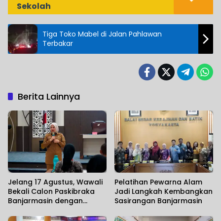
Sekolah
Tiga Toko Mabel di Jalan Pahlawan
Terbakar
Berita Lainnya
Jelang 17 Agustus, Wawali
Pelatihan Pewarna Alam
Bekali Calon Paskibraka
Jadi Langkah Kembangkan
Banjarmasin dengan
Sasirangan Banjarmasin
Mental Juang