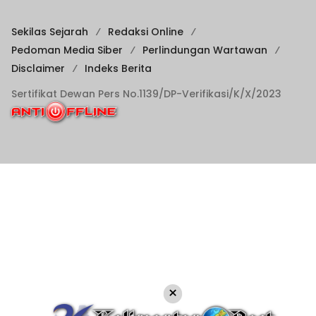
Sekilas Sejarah
Redaksi Online
Pedoman Media Siber
Perlindungan Wartawan
Disclaimer
Indeks Berita
Sertifikat Dewan Pers No.1139/DP-Verifikasi/K/X/2023
×