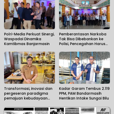
Polri-Media Perkuat Sinergi,
Pemberantasan Narkoba
Waspadai Dinamika
Tak Bisa Dibebankan ke
Kamtibmas Banjarmasin
Polisi, Pencegahan Harus
Dimulai dari Keluarga
Transformasi, inovasi dan
Kadar Garam Tembus 2.119
pergeseran paradigma
PPM, PAM Bandarmasih
pemajuan kebudayaan
Hentikan Intake Sungai Bilu
harus dilakukan
sekarang..!!!