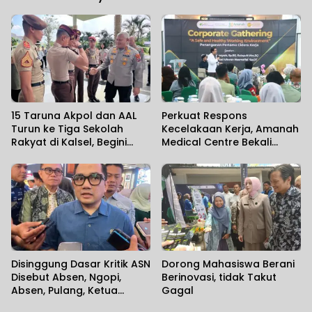
15 Taruna Akpol dan AAL
Perkuat Respons
Turun ke Tiga Sekolah
Kecelakaan Kerja, Amanah
Rakyat di Kalsel, Begini
Medical Centre Bekali
Harapan Kapolda
Perusahaan Penanganan
Cedera Sejak Menit
Pertama
Disinggung Dasar Kritik ASN
Dorong Mahasiswa Berani
Disebut Absen, Ngopi,
Berinovasi, tidak Takut
Absen, Pulang, Ketua
Gagal
Komisi II DPR RI Minta