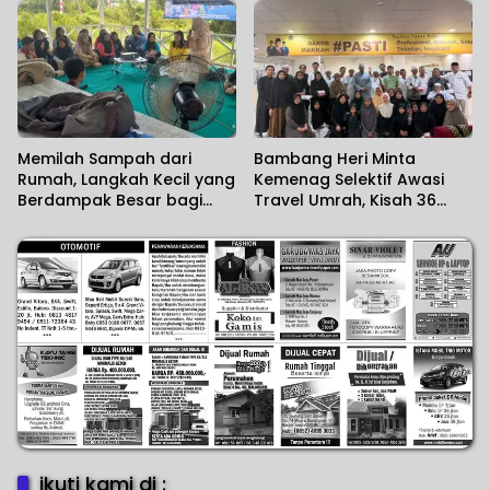
Wartawan Menilai Sendiri
Memilah Sampah dari
Bambang Heri Minta
Rumah, Langkah Kecil yang
Kemenag Selektif Awasi
Berdampak Besar bagi
Travel Umrah, Kisah 36
Lingkungan
Jemaah Kalsel Terlantar di
Jeddah Mengundang Haru
ikuti kami di :