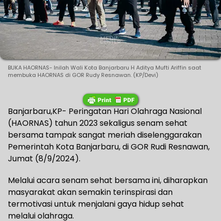
BUKA HAORNAS- Inilah Wali Kota Banjarbaru H Aditya Mufti Ariffin saat
membuka HAORNAS di GOR Rudy Resnawan. (KP/Devi)
Banjarbaru,KP- Peringatan Hari Olahraga Nasional
(HAORNAS) tahun 2023 sekaligus senam sehat
bersama tampak sangat meriah diselenggarakan
Pemerintah Kota Banjarbaru, di GOR Rudi Resnawan,
Jumat (8/9/2024).
Melalui acara senam sehat bersama ini, diharapkan
masyarakat akan semakin terinspirasi dan
termotivasi untuk menjalani gaya hidup sehat
melalui olahraga.