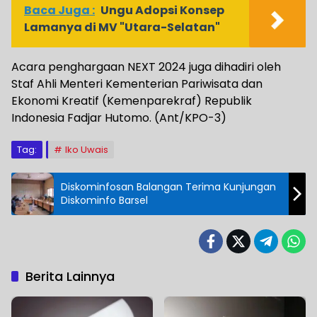
Baca Juga :
Ungu Adopsi Konsep
Lamanya di MV "Utara-Selatan"
Acara penghargaan NEXT 2024 juga dihadiri oleh
Staf Ahli Menteri Kementerian Pariwisata dan
Ekonomi Kreatif (Kemenparekraf) Republik
Indonesia Fadjar Hutomo. (Ant/KPO-3)
Tag:
Iko Uwais
Diskominfosan Balangan Terima Kunjungan
Diskominfo Barsel
Berita Lainnya