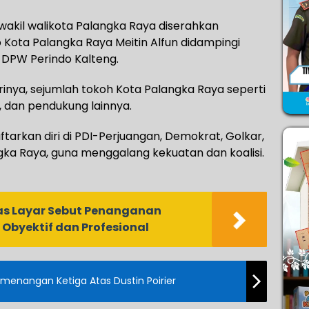
akil walikota Palangka Raya diserahkan
Kota Palangka Raya Meitin Alfun didampingi
r DPW Perindo Kalteng.
trinya, sejumlah tokoh Kota Palangka Raya seperti
, dan pendukung lainnya.
ftarkan diri di PDI-Perjuangan, Demokrat, Golkar,
ngka Raya, guna menggalang kekuatan dan koalisi.
ias Layar Sebut Penanganan
Obyektif dan Profesional
enangan Ketiga Atas Dustin Poirier