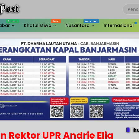
abar
Khatulistiwa
Nusantara
Internasional
ik
n Rektor UPR Andrie Elia