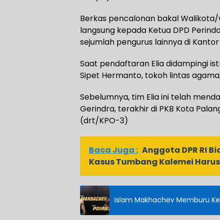
Berkas pencalonan bakal Walikota/w
langsung kepada Ketua DPD Perindo 
sejumlah pengurus lainnya di Kanto
Saat pendaftaran Elia didampingi is
Sipet Hermanto, tokoh lintas agama
Sebelumnya, tim Elia ini telah menda
Gerindra, terakhir di PKB Kota Pala
(drt/KPO-3)
Baca Juga :
Anggota DPR RI B
Kasus Tumbang Kalemei Harus 
Islam Makhachev Memburu Kem