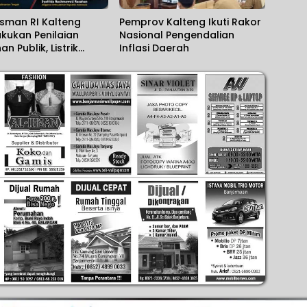
man RI Kalteng
Pemprov Kalteng Ikuti Rakor
akukan Penilaian
Nasional Pengendalian
n Publik, Listrik
Inflasi Daerah
Banyak Dikeluhkan.