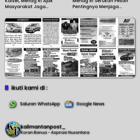
Kalsel, Menag RI Ajak
Menag RI Serukan Pesan
Masyarakat Jaga
Pentingnya Menjaga
Lingkungan
Kerukunan Umat
Beragama
ikuti kami di :
Saluran WhatsApp
Google News
kalimantanpost_
Koran Banua - Aspirasi Nusantara