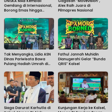
UNISKA MAB Kembali
Gagasan “Movevision”,
Gemilang di Internasional,
Alex Raih Juara di
Borong Emas hingga
Pilmapres Nasional
Perunggu
Tak Menyangka, Lidia ASN
Fathul Jannah Muhidin
Dinas Pariwisata Bawa
Dianugerahi Gelar “Bunda
Pulang Hadiah Umrah di
QRIS” Kalsel
Penutupan Pamor Borneo
2026
Siaga Darurat Karhutla di
Kunjungan Kerja ke Kalsel,