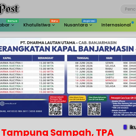
abar
Khatulistiwa
Nusantara
Internasional
ik
a Tampung Sampah, TPA