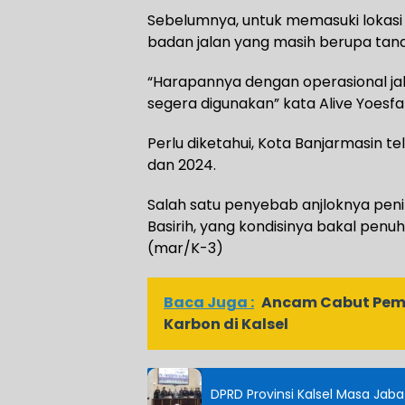
Sebelumnya, untuk memasuki lokasi 
badan jalan yang masih berupa tana
“Harapannya dengan operasional jala
segera digunakan” kata Alive Yoesfa
Perlu diketahui, Kota Banjarmasin te
dan 2024.
Salah satu penyebab anjloknya peni
Basirih, yang kondisinya bakal penuh
(mar/K-3)
Baca Juga :
Ancam Cabut Pem
Karbon di Kalsel
DPRD Provinsi Kalsel Masa Jab