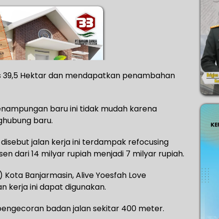
uas 39,5 Hektar dan mendapatkan penambahan
ampungan baru ini tidak mudah karena
ghubung baru.
sebut jalan kerja ini terdampak refocusing
n dari 14 milyar rupiah menjadi 7 milyar rupiah.
 Kota Banjarmasin, Alive Yoesfah Love
n kerja ini dapat digunakan.
 pengecoran badan jalan sekitar 400 meter.