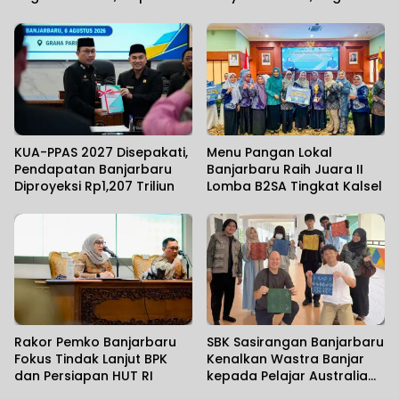
Akses Baru 43 Kilometer
Harapan Kapolda
KUA-PPAS 2027 Disepakati,
Menu Pangan Lokal
Pendapatan Banjarbaru
Banjarbaru Raih Juara II
Diproyeksi Rp1,207 Triliun
Lomba B2SA Tingkat Kalsel
Rakor Pemko Banjarbaru
SBK Sasirangan Banjarbaru
Fokus Tindak Lanjut BPK
Kenalkan Wastra Banjar
dan Persiapan HUT RI
kepada Pelajar Australia
dan Jepang