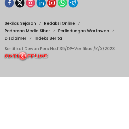
Sekilas Sejarah
Redaksi Online
Pedoman Media Siber
Perlindungan Wartawan
Disclaimer
Indeks Berita
Sertifikat Dewan Pers No.1139/DP-Verifikasi/K/X/2023